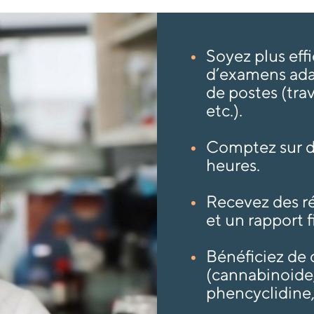
Soyez plus eff
d’examens adap
de postes (trav
etc.).
Comptez sur de
heures.
Recevez des ré
et un rapport f
Bénéficiez de d
(cannabinoide
phencyclidine, 