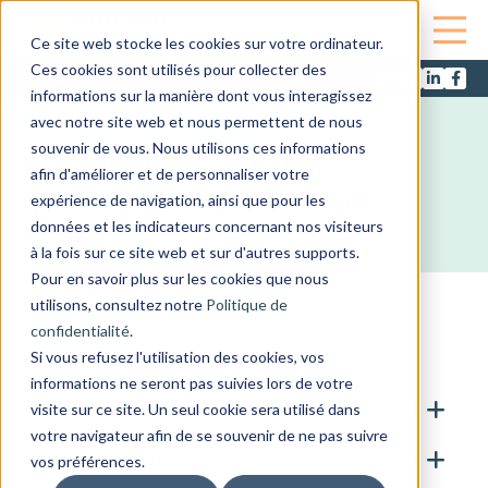
Ce site web stocke les cookies sur votre ordinateur.
Ces cookies sont utilisés pour collecter des
1.844.684.8200
informations sur la manière dont vous interagissez
Foire aux questions
avec notre site web et nous permettent de nous
souvenir de vous. Nous utilisons ces informations
Les réponses aux des
afin d'améliorer et de personnaliser votre
questions fréquemment
expérience de navigation, ainsi que pour les
posées.
données et les indicateurs concernant nos visiteurs
à la fois sur ce site web et sur d'autres supports.
Pour en savoir plus sur les cookies que nous
utilisons, consultez notre
Politique de
confidentialité
.
À propos de nos services
Si vous refusez l'utilisation des cookies, vos
informations ne seront pas suivies lors de votre
Qui sont vos médecins experts?
visite sur ce site. Un seul cookie sera utilisé dans
votre navigateur afin de se souvenir de ne pas suivre
Quels sont les tarifs?
vos préférences.