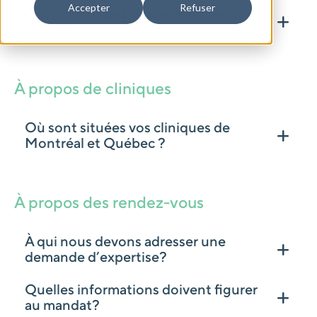
Accepter
Refuser
Offrez-vous des rendez-vous en
virtuel?
À propos de cliniques
Où sont situées vos cliniques de
Montréal et Québec ?
À propos des rendez-vous
À qui nous devons adresser une
demande d’expertise?
Quelles informations doivent figurer
au mandat?